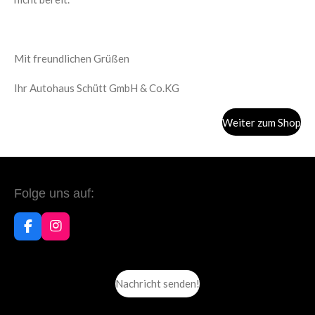
Mit freundlichen Grüßen
Ihr Autohaus Schütt GmbH & Co.KG
Weiter zum Shop
Folge uns auf:
F
I
a
n
c
s
e
t
b
a
Nachricht senden!
o
g
o
r